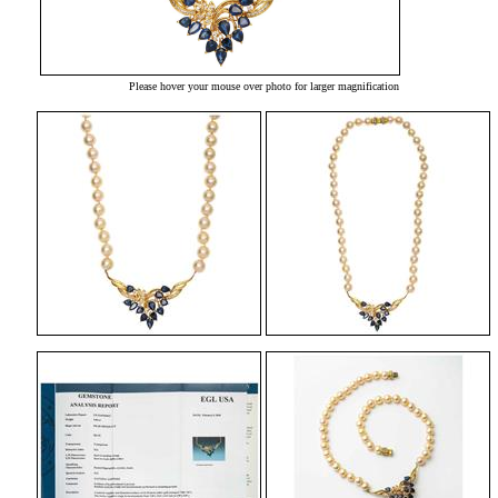
Please hover your mouse over photo for larger magnification