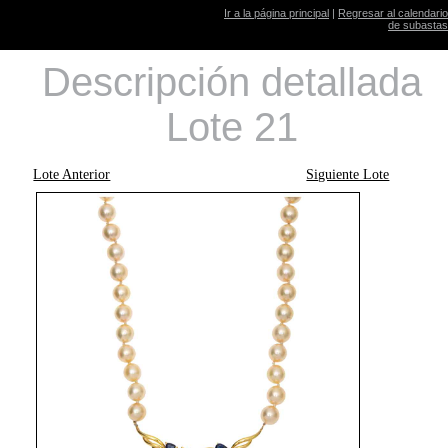
Ir a la página principal
|
Regresar al calendario
de subastas
Descripción detallada
Lote 21
Lote Anterior
Siguiente Lote