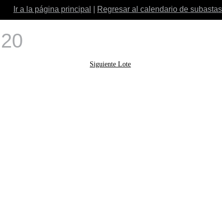
Ir a la página principal
|
Regresar al calendario de subastas
 20
Siguiente Lote