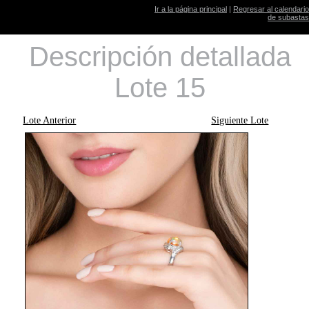
Ir a la página principal
|
Regresar al calendario
de subastas
Descripción detallada
Lote 15
Lote Anterior
Siguiente Lote