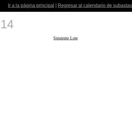
Ir a la página principal
|
Regresar al calendario de subastas
 14
Siguiente Lote