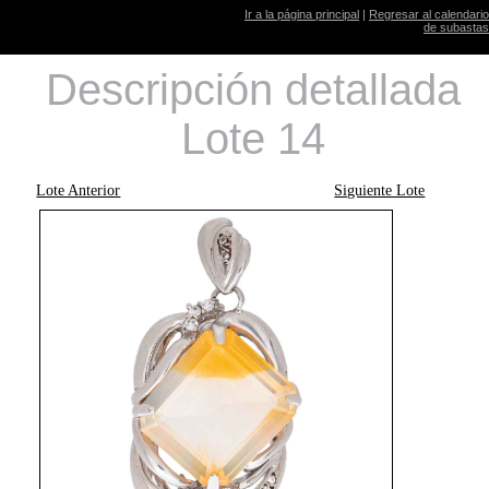
Ir a la página principal
|
Regresar al calendario
de subastas
Descripción detallada
Lote 14
Lote Anterior
Siguiente Lote