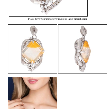
Please hover your mouse over photo for larger magnification