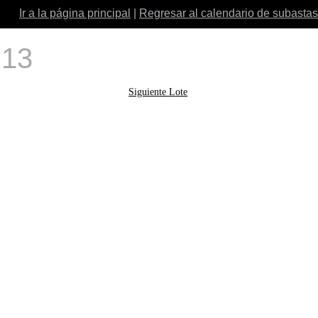
Ir a la página principal
|
Regresar al calendario de subastas
 13
Siguiente Lote