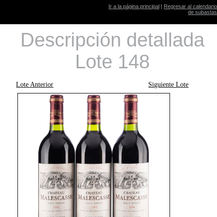
Ir a la página principal
|
Regresar al calendario
de subastas
Descripción detallada
Lote 148
Lote Anterior
Siguiente Lote