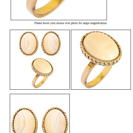
Please hover your mouse over photo for larger magnification