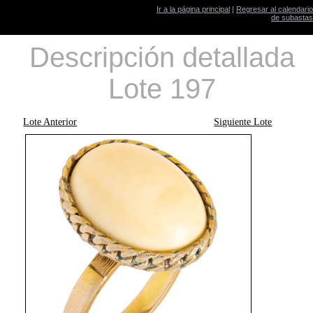
Ir a la página principal
|
Regresar al calendario
de subastas
Descripción detallada
Lote 197
Lote Anterior
Siguiente Lote