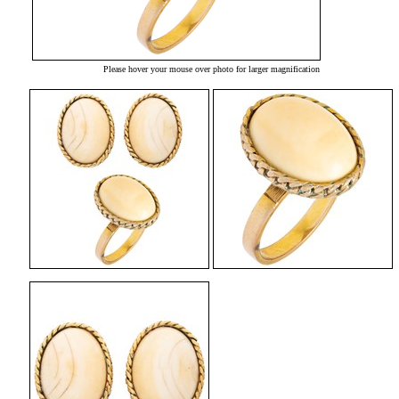
Please hover your mouse over photo for larger magnification