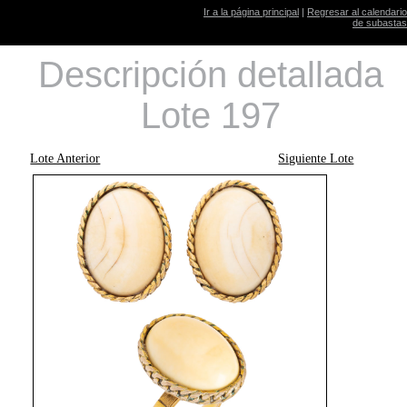
Ir a la página principal
|
Regresar al calendario
de subastas
Descripción detallada
Lote 197
Lote Anterior
Siguiente Lote