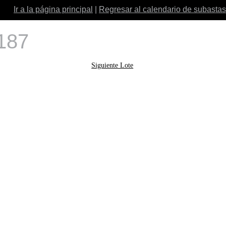
Ir a la página principal
|
Regresar al calendario de subastas
 187
Siguiente Lote