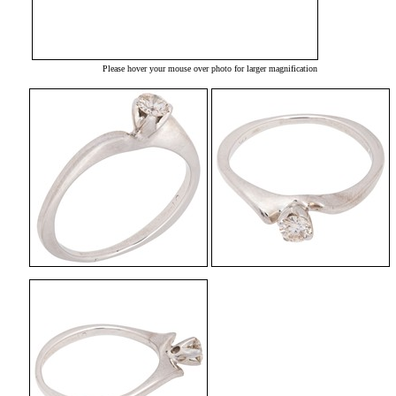
Please hover your mouse over photo for larger magnification