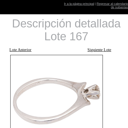
Ir a la página principal
|
Regresar al calendario
de subastas
Descripción detallada
Lote 167
Lote Anterior
Siguiente Lote