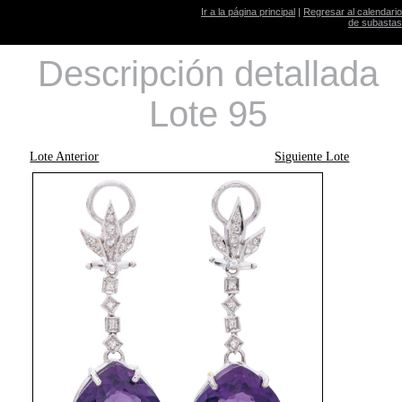
Ir a la página principal
|
Regresar al calendario
de subastas
Descripción detallada
Lote 95
Lote Anterior
Siguiente Lote