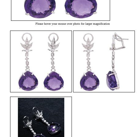
Please hover your mouse over photo for larger magnification