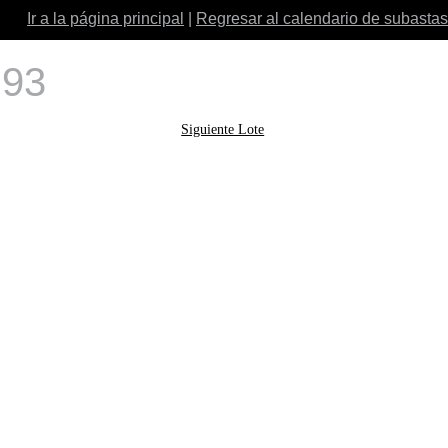
Ir a la página principal
|
Regresar al calendario de subastas
 93
Siguiente Lote