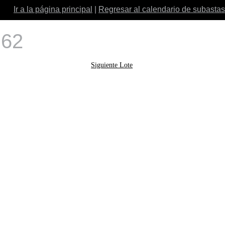
Ir a la página principal
|
Regresar al calendario de subastas
 62
Siguiente Lote