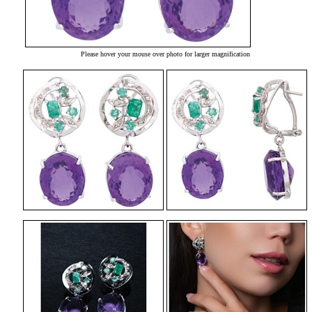
Please hover your mouse over photo for larger magnification