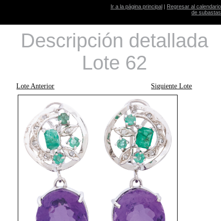
Ir a la página principal
|
Regresar al calendario
de subastas
Descripción detallada
Lote 62
Lote Anterior
Siguiente Lote