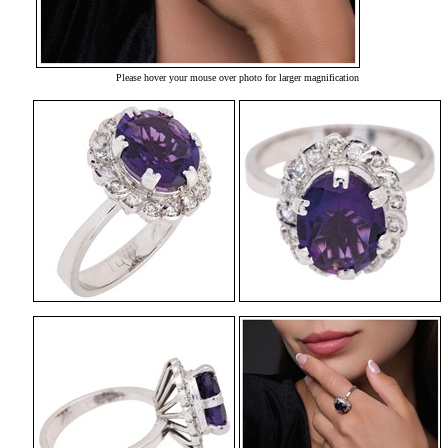
Please hover your mouse over photo for larger magnification