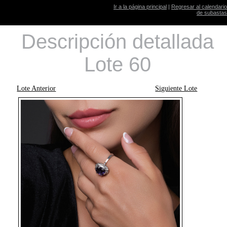
Ir a la página principal
|
Regresar al calendario
de subastas
Descripción detallada
Lote 60
Lote Anterior
Siguiente Lote