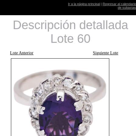
Ir a la página principal
|
Regresar al calendario
de subastas
Descripción detallada
Lote 60
Lote Anterior
Siguiente Lote