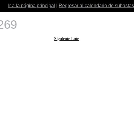
Ir a la página principal
|
Regresar al calendario de subastas
 269
Siguiente Lote