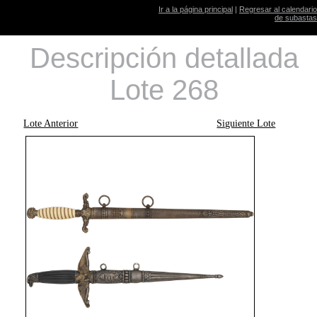
Ir a la página principal
|
Regresar al calendario
de subastas
Descripción detallada
Lote 268
Lote Anterior
Siguiente Lote