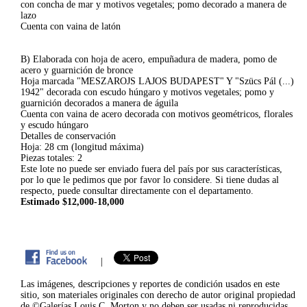
con concha de mar y motivos vegetales; pomo decorado a manera de
lazo
Cuenta con vaina de latón
B) Elaborada con hoja de acero, empuñadura de madera, pomo de
acero y guarnición de bronce
Hoja marcada "MESZAROJS LAJOS BUDAPEST" Y "Szücs Pál (...)
1942" decorada con escudo húngaro y motivos vegetales; pomo y
guarnición decorados a manera de águila
Cuenta con vaina de acero decorada con motivos geométricos, florales
y escudo húngaro
Detalles de conservación
Hoja: 28 cm (longitud máxima)
Piezas totales: 2
Este lote no puede ser enviado fuera del país por sus características,
por lo que le pedimos que por favor lo considere. Si tiene dudas al
respecto, puede consultar directamente con el departamento.
Estimado $12,000-18,000
|
Las imágenes, descripciones y reportes de condición usados en este
sitio, son materiales originales con derecho de autor original propiedad
de ©Galerías Louis C. Morton y no deben ser usadas ni reproducidas