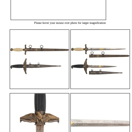
Please hover your mouse over photo for larger magnification