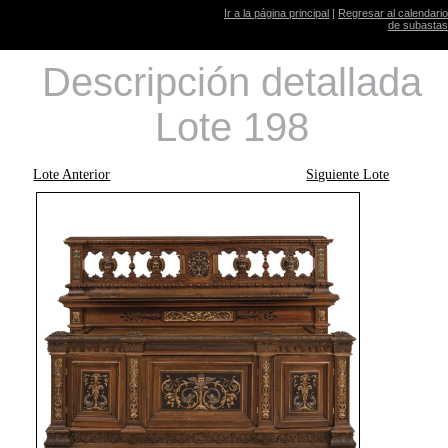
Ir a la página principal
|
Regresar al calendario
de subastas
Descripción detallada
Lote 198
Lote Anterior
Siguiente Lote