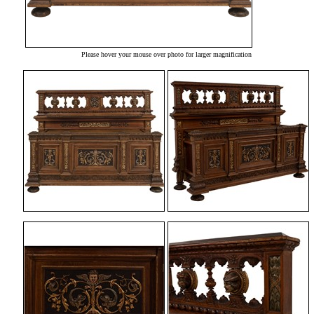
Please hover your mouse over photo for larger magnification