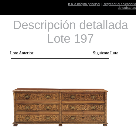
Ir a la página principal
|
Regresar al calendario
de subastas
Descripción detallada
Lote 197
Lote Anterior
Siguiente Lote