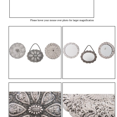
Please hover your mouse over photo for larger magnification