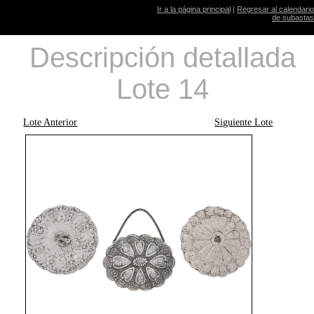
Ir a la página principal
|
Regresar al calendario
de subastas
Descripción detallada
Lote 14
Lote Anterior
Siguiente Lote