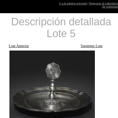
Ir a la página principal
|
Regresar al calendario
de subastas
Descripción detallada
Lote 5
Lote Anterior
Siguiente Lote