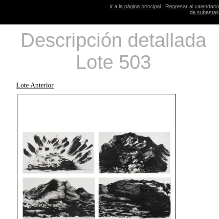
Ir a la página principal
|
Regresar al calendario
de subastas
Descripción detallada
Lote 503
Lote Anterior