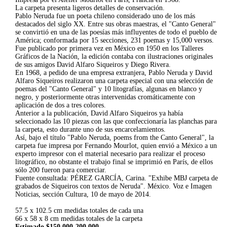
La carpeta presenta ligeros detalles de conservación.
Pablo Neruda fue un poeta chileno considerado uno de los más
destacados del siglo XX. Entre sus obras maestras, el "Canto General"
se convirtió en una de las poesías más influyentes de todo el pueblo de
América; conformada por 15 secciones, 231 poemas y 15,000 versos.
Fue publicado por primera vez en México en 1950 en los Talleres
Gráficos de la Nación, la edición contaba con ilustraciones originales
de sus amigos David Alfaro Siqueiros y Diego Rivera.
En 1968, a pedido de una empresa extranjera, Pablo Neruda y David
Alfaro Siqueiros realizaron una carpeta especial con una selección de
poemas del "Canto General" y 10 litografías, algunas en blanco y
negro, y posteriormente otras intervenidas cromáticamente con
aplicación de dos a tres colores.
Anterior a la publicación, David Alfaro Siqueiros ya había
seleccionado las 10 piezas con las que confeccionaría las planchas para
la carpeta, esto durante uno de sus encarcelamientos.
Así, bajo el título "Pablo Neruda, poems from the Canto General", la
carpeta fue impresa por Fernando Mourlot, quien envió a México a un
experto impresor con el material necesario para realizar el proceso
litográfico, no obstante el trabajo final se imprimió en París, de ellos
sólo 200 fueron para comerciar.
Fuente consultada: PÉREZ GARCÍA, Carina. "Exhibe MBJ carpeta de
grabados de Siqueiros con textos de Neruda". México. Voz e Imagen
Noticias, sección Cultura, 10 de mayo de 2014.
57.5 x 102.5 cm medidas totales de cada una
66 x 58 x 8 cm medidas totales de la carpeta
Estimado $150,000-200,000