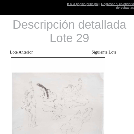
Ir a la página principal
|
Regresar al calendario
de subastas
Descripción detallada
Lote 29
Lote Anterior
Siguiente Lote