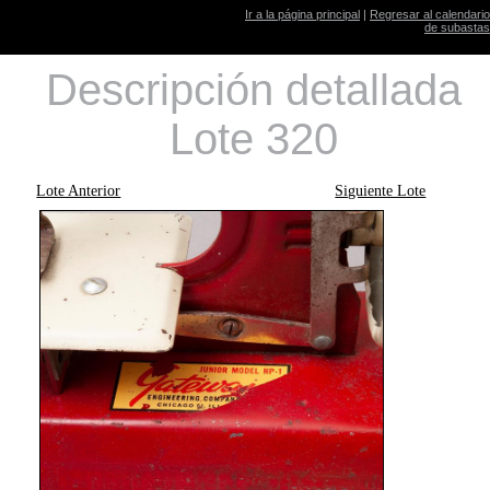
Ir a la página principal
|
Regresar al calendario
de subastas
Descripción detallada
Lote 320
Lote Anterior
Siguiente Lote