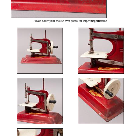
Please hover your mouse over photo for larger magnification