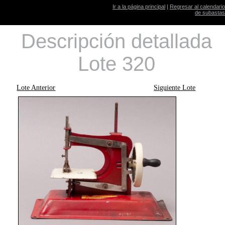
Ir a la página principal
|
Regresar al calendario
de subastas
Descripción detallada
Lote 320
Lote Anterior
Siguiente Lote