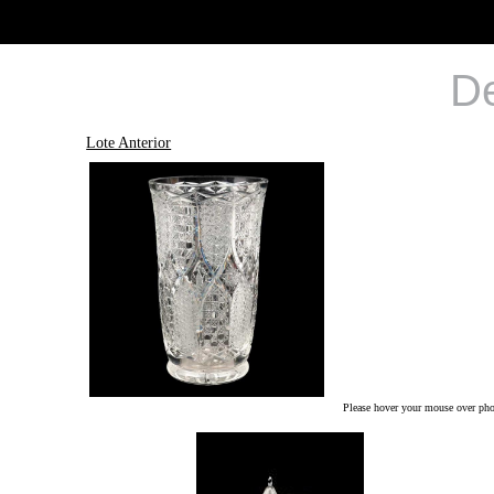
De
Lote Anterior
Please hover your mouse over phot