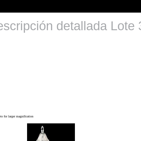
scripción detallada Lote
o for larger magnification