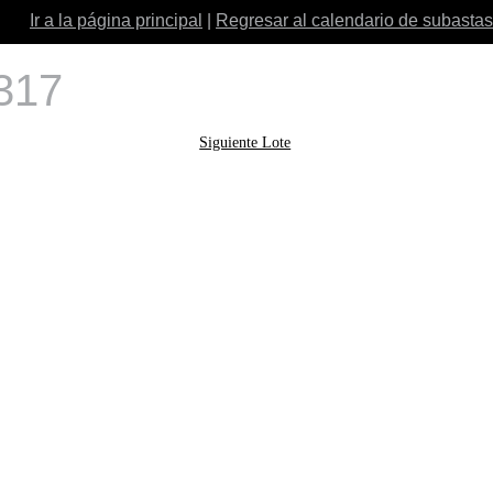
Ir a la página principal
|
Regresar al calendario de subastas
 317
Siguiente Lote