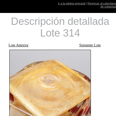
Ir a la página principal
|
Regresar al calendario
de subastas
Descripción detallada
Lote 314
Lote Anterior
Siguiente Lote