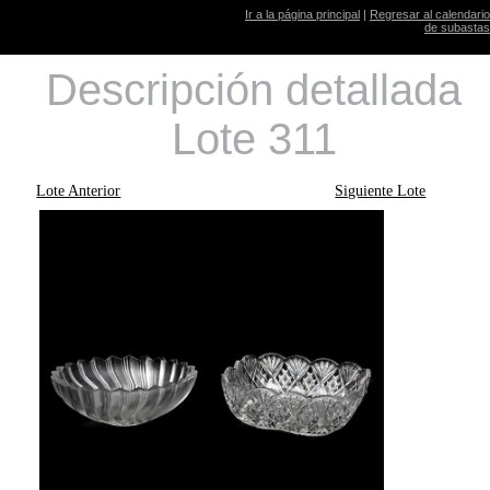
Ir a la página principal
|
Regresar al calendario
de subastas
Descripción detallada
Lote 311
Lote Anterior
Siguiente Lote