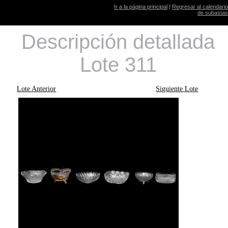
Ir a la página principal
|
Regresar al calendario
de subastas
Descripción detallada
Lote 311
Lote Anterior
Siguiente Lote