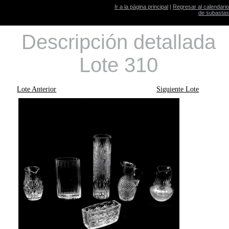
Ir a la página principal
|
Regresar al calendario
de subastas
Descripción detallada
Lote 310
Lote Anterior
Siguiente Lote