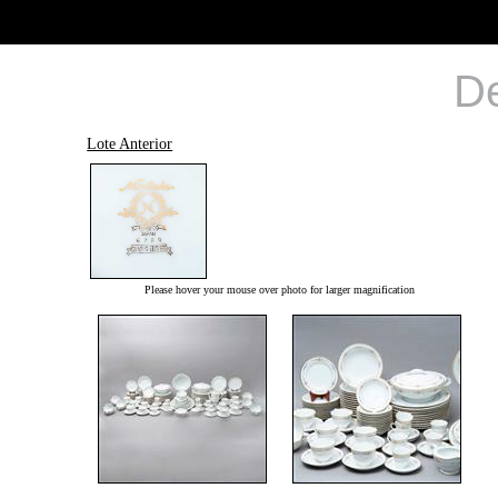
De
Lote Anterior
Please hover your mouse over photo for larger magnification