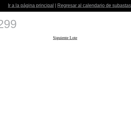
Ir a la página principal
|
Regresar al calendario de subastas
 299
Siguiente Lote