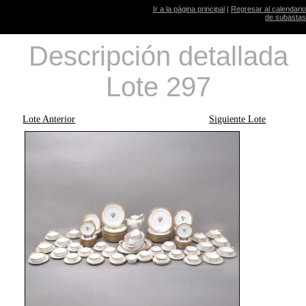
Ir a la página principal
|
Regresar al calendario
de subastas
Descripción detallada
Lote 297
Lote Anterior
Siguiente Lote