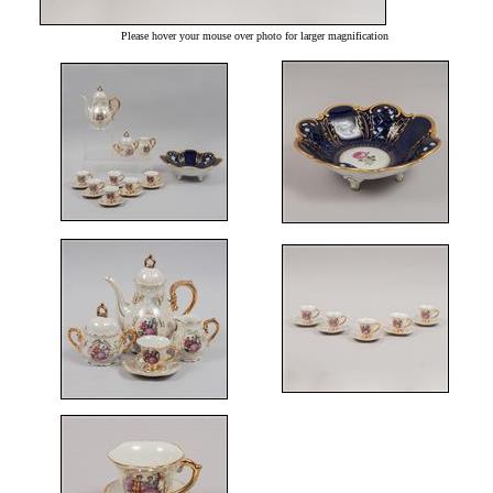
Please hover your mouse over photo for larger magnification