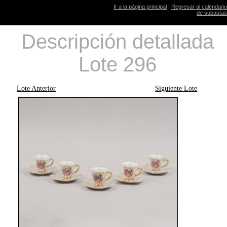
Ir a la página principal
|
Regresar al calendario
de subastas
Descripción detallada
Lote 296
Lote Anterior
Siguiente Lote