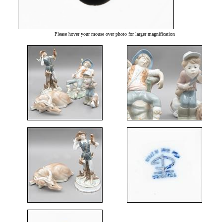
Please hover your mouse over photo for larger magnification