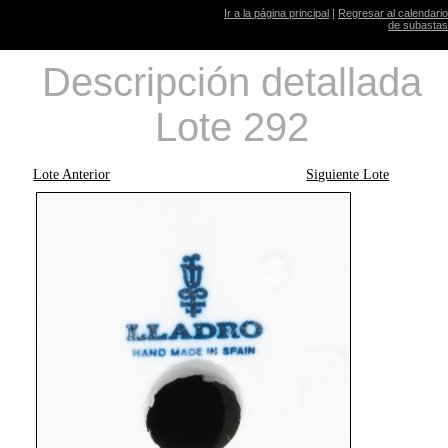
Ir a la página principal
|
Regresar al calendario
de subastas
Descripción detallada
Lote 292
Lote Anterior
Siguiente Lote