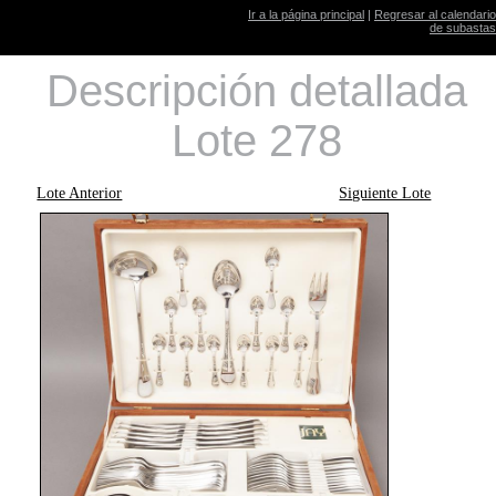
Ir a la página principal
|
Regresar al calendario
de subastas
Descripción detallada
Lote 278
Lote Anterior
Siguiente Lote