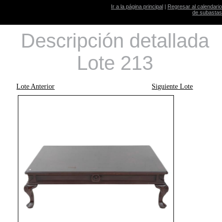
Ir a la página principal
|
Regresar al calendario
de subastas
Descripción detallada
Lote 213
Lote Anterior
Siguiente Lote