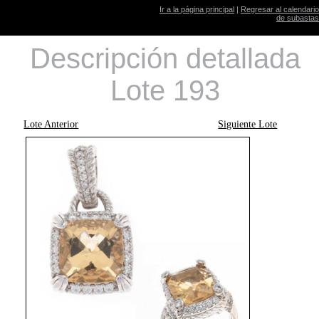
Ir a la página principal
|
Regresar al calendario
de subastas
Descripción detallada
Lote 193
Lote Anterior
Siguiente Lote