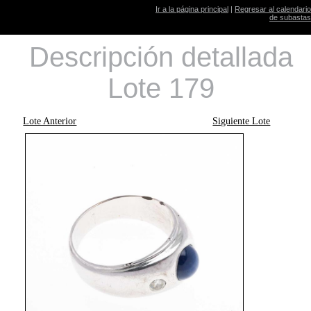
Ir a la página principal
|
Regresar al calendario
de subastas
Descripción detallada
Lote 179
Lote Anterior
Siguiente Lote