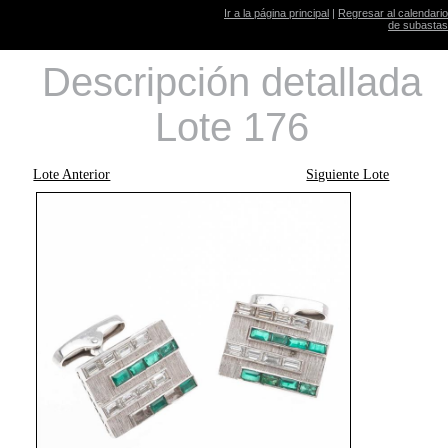
Ir a la página principal
|
Regresar al calendario
de subastas
Descripción detallada
Lote 176
Lote Anterior
Siguiente Lote