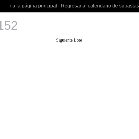
Ir a la página principal
|
Regresar al calendario de subastas
 152
Siguiente Lote