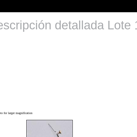
scripción detallada Lote
o for larger magnification