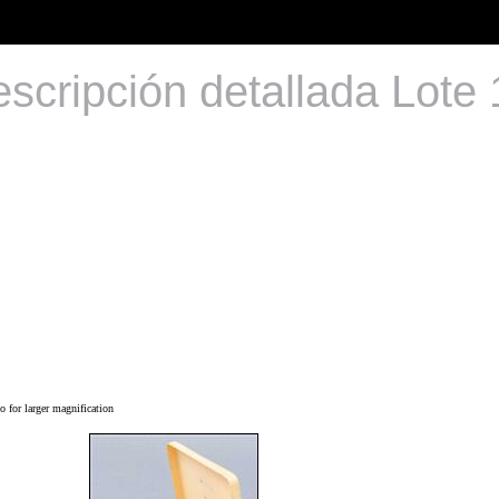
scripción detallada Lote
 for larger magnification