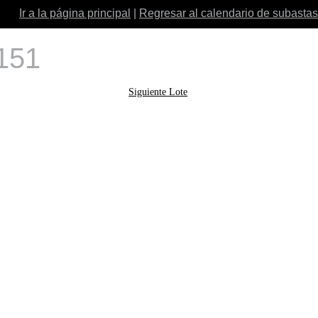
Ir a la página principal
|
Regresar al calendario de subastas
 151
Siguiente Lote