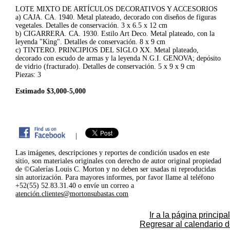
LOTE MIXTO DE ARTÍCULOS DECORATIVOS Y ACCESORIOS
a) CAJA. CA. 1940. Metal plateado, decorado con diseños de figuras
vegetales. Detalles de conservación. 3 x 6.5 x 12 cm
b) CIGARRERA. CA. 1930. Estilo Art Deco. Metal plateado, con la
leyenda "King". Detalles de conservación. 8 x 9 cm
c) TINTERO. PRINCIPIOS DEL SIGLO XX. Metal plateado,
decorado con escudo de armas y la leyenda N.G.I. GENOVA; depósito
de vidrio (fracturado). Detalles de conservación. 5 x 9 x 9 cm
Piezas: 3
Estimado $3,000-5,000
|
Las imágenes, descripciones y reportes de condición usados en este
sitio, son materiales originales con derecho de autor original propiedad
de ©Galerías Louis C. Morton y no deben ser usadas ni reproducidas
sin autorización. Para mayores informes, por favor llame al teléfono
+52(55) 52.83.31.40 o envíe un correo a
atención.clientes@mortonsubastas.com
Ir a la página principal
Regresar al calendario 