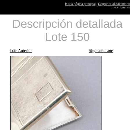
Ir a la página principal
|
Regresar al calendario
de subastas
Descripción detallada
Lote 150
Lote Anterior
Siguiente Lote