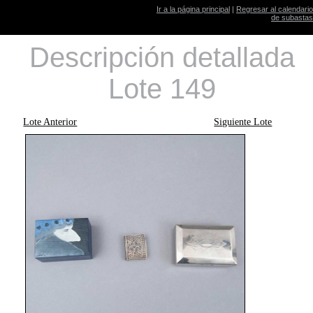
Ir a la página principal
|
Regresar al calendario
de subastas
Descripción detallada
Lote 149
Lote Anterior
Siguiente Lote