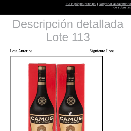
Ir a la página principal
|
Regresar al calendario
de subastas
Descripción detallada
Lote 113
Lote Anterior
Siguiente Lote