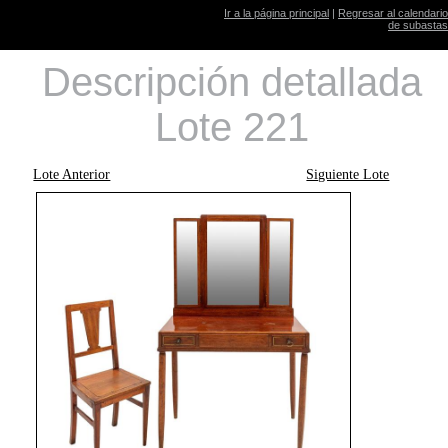
Ir a la página principal
|
Regresar al calendario
de subastas
Descripción detallada
Lote 221
Lote Anterior
Siguiente Lote