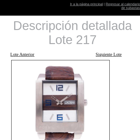
Ir a la página principal
|
Regresar al calendario
de subastas
Descripción detallada
Lote 217
Lote Anterior
Siguiente Lote