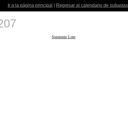
Ir a la página principal
|
Regresar al calendario de subastas
 207
Siguiente Lote