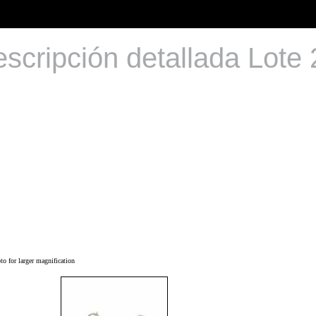
scripción detallada Lote
o for larger magnification