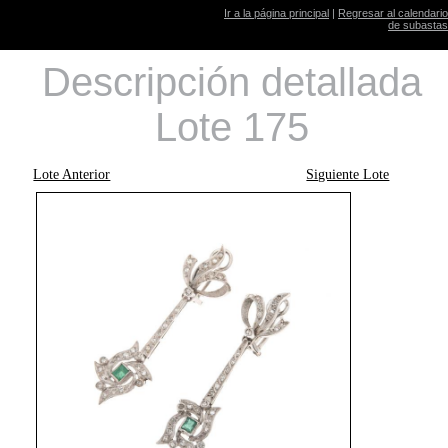
Ir a la página principal
|
Regresar al calendario
de subastas
Descripción detallada
Lote 175
Lote Anterior
Siguiente Lote